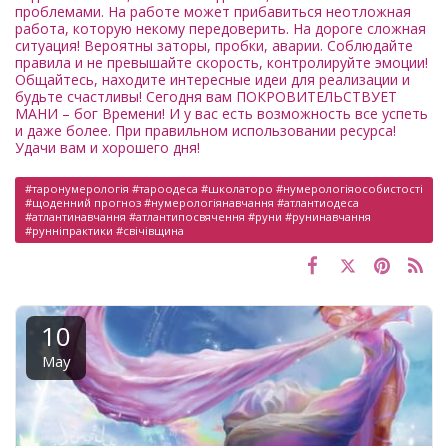
проблемами. На работе может прибавиться неотложная
работа, которую некому передоверить. На дороге сложная
ситуация! Вероятны заторы, пробки, аварии. Соблюдайте
правила и не превышайте скорость, контролируйте эмоции!
Общайтесь, находите интересные идеи для реализации и
будьте счастливы! Сегодня вам ПОКРОВИТЕЛЬСТВУЕТ
МАНИ – бог Времени! И у вас есть возможность все успеть
и даже более. При правильном использовании ресурса!
Удачи вам и хорошего дня!
#таронумерологія #тароодеса ​​#школаторо #нумерологіяособистості
#щоденний прогноз #нумерологіянавчання #атлантиодеса ​​
#атлантинавчання #атлантипосвячення #руни #рунинавчання
#рунніпрактики #свічівщина
10
May