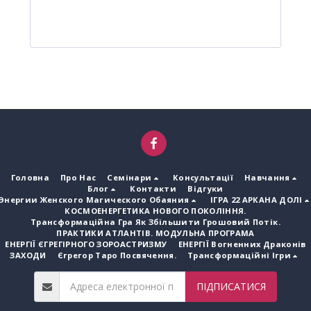
Головна
Про Нас
Семінари
Консультації
Навчання
Блог
Контакти
Відгуки
Энергии Женского Магического Обаяния
ІГРА 22 АРКАНА ДОЛІ
КОСМОЕНЕРГЕТИКА НОВОГО ПОКОЛІННЯ.
Трансформаційна Гра Як Збільшити Грошовий Потік.
ПРАКТИКИ АТЛАНТІВ. МОДУЛЬНА ПРОГРАМА
ЕНЕРГІЇ ЄГРЕГІРНОГО ЗОРОАСТРИЗМУ
ЕНЕРГІЇ Вогненних Драконів
ЗАХОДИ
Єгрегор Таро Посвячення.
Трансформаційні Ігри
ПІДПИСАТИСЯ