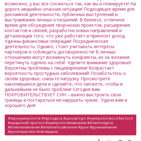
возможно, у вас все сложиться так, как вы и планируете! На
дороге аварийно-опасная ситуация! Подходящее время для
рекламной деятельности, публичных выступлений и
выстраивания личных отношений. В бизнесе, отличное
время для обсуждения творческих проектов, расширения
контактов и связей, разработки новых направлений и
детализации того, что уже работает и приносит доход.
Удачны финансовые операции! Посредническая
деятельность. Однако, стоит учитывать интересы
партнеров и соблюдать договоренности! В личных
отношениях могут возникнуть конфликты, из-за желания
перетянуть одеяло на себя! Уделите внимание здоровью!
Вероятны проблемы с пищеварением! Возрастает
вероятность простудных заболеваний! Позаботьтесь о
своем здоровье, снизьте нагрузку. Просмотрите
накопившиеся дела и сделайте, что сможете, чтобы в
дальнейшем не было проблем! Сегодня вам
ПОКРОВИТЕЛЬСТВУЕТ СИН – важно выстроить свои
границы и постараться не нарушать чужие. Удачи вам и
хорошего дня!
#таронумерологія #тароодеса ​​#школаторо #нумерологіяособистості
#щоденний прогноз #нумерологіянавчання #атлантиодеса ​​
#атлантинавчання #атлантипосвячення #руни #рунинавчання
#рунніпрактики #свічівщина