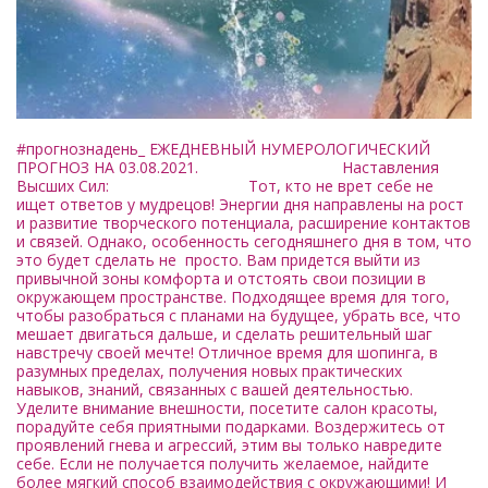
#прогнознадень_ ЕЖЕДНЕВНЫЙ НУМЕРОЛОГИЧЕСКИЙ
ПРОГНОЗ НА 03.08.2021. Наставления
Высших Сил: Тот, кто не врет себе не
ищет ответов у мудрецов! Энергии дня направлены на рост
и развитие творческого потенциала, расширение контактов
и связей. Однако, особенность сегодняшнего дня в том, что
это будет сделать не просто. Вам придется выйти из
привычной зоны комфорта и отстоять свои позиции в
окружающем пространстве. Подходящее время для того,
чтобы разобраться с планами на будущее, убрать все, что
мешает двигаться дальше, и сделать решительный шаг
навстречу своей мечте! Отличное время для шопинга, в
разумных пределах, получения новых практических
навыков, знаний, связанных с вашей деятельностью.
Уделите внимание внешности, посетите салон красоты,
порадуйте себя приятными подарками. Воздержитесь от
проявлений гнева и агрессий, этим вы только навредите
себе. Если не получается получить желаемое, найдите
более мягкий способ взаимодействия с окружающими! И