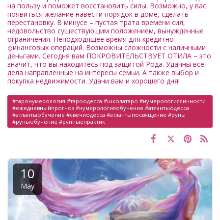
на пользу и поможет восстановить силы. Возможно, у вас
появиться желание навести порядок в доме, сделать
перестановку. В минусе – пустая трата времени сил,
недовольство существующим положением, вынужденные
ограничения. Неподходящее время для кредитно-
финансовых операций. Возможны сложности с наличными
деньгами. Сегодня вам ПОКРОВИТЕЛЬСТВУЕТ ОТИЛА – это
значит, что вы находитесь под защитой Рода. Удачны все
дела направленные на интересы семьи. А также выбор и
покупка недвижимости. Удачи вам и хорошего дня!
#таронумерология #тароодесса #школатаро #нумерологияличности
#ежедневныйпрогноз #нумерологияобучение #атлантыодесса
#атлантыобучение #свечиодесса #атлантыпосвящение #руны
#руныобучение #рунныепрактик
10
May