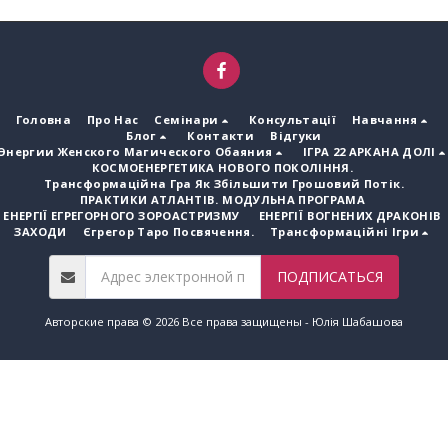
Головна
Про Нас
Семінари
Консультації
Навчання
Блог
Контакти
Відгуки
Энергии Женского Магического Обаяния
ІГРА 22 АРКАНА ДОЛІ
КОСМОЕНЕРГЕТИКА НОВОГО ПОКОЛІННЯ.
Трансформаційна Гра Як Збільшити Грошовий Потік.
ПРАКТИКИ АТЛАНТІВ. МОДУЛЬНА ПРОГРАМА
ЕНЕРГІЇ ЕГРЕГОРНОГО ЗОРОАСТРИЗМУ
ЕНЕРГІЇ ВОГНЕНИХ ДРАКОНІВ
ЗАХОДИ
Єгрегор Таро Посвячення.
Трансформаційні Ігри
ПОДПИСАТЬСЯ
Авторские права © 2026 Все права защищены -
Юлія Шабашова