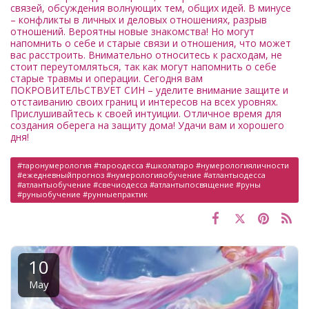
связей, обсуждения волнующих тем, общих идей. В минусе
– конфликты в личных и деловых отношениях, разрыв
отношений. Вероятны новые знакомства! Но могут
напомнить о себе и старые связи и отношения, что может
вас расстроить. Внимательно относитесь к расходам, не
стоит переутомляться, так как могут напомнить о себе
старые травмы и операции. Сегодня вам
ПОКРОВИТЕЛЬСТВУЕТ СИН – уделите внимание защите и
отстаиванию своих границ и интересов на всех уровнях.
Прислушивайтесь к своей интуиции. Отличное время для
создания оберега на защиту дома! Удачи вам и хорошего
дня!
#таронумерология #тароодесса #школатаро #нумерологияличности
#ежедневныйпрогноз #нумерологияобучение #атлантыодесса
#атлантыобучение #свечиодесса #атлантыпосвящение #руны
#руныобучение #рунныепрактик
10
May