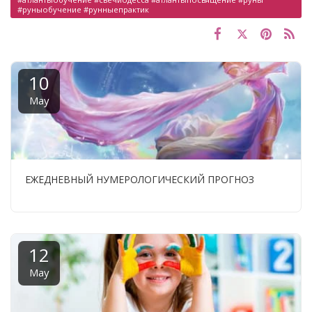
#руныобучение #рунныепрактик
10
May
ЕЖЕДНЕВНЫЙ НУМЕРОЛОГИЧЕСКИЙ ПРОГНОЗ
12
May