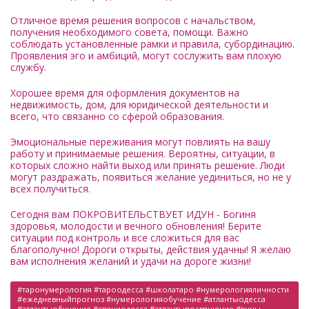
Отличное время решения вопросов с начальством,
получения необходимого совета, помощи. Важно
соблюдать установленные рамки и правила, субординацию.
Проявления эго и амбиций, могут сослужить вам плохую
службу.
Хорошее время для оформления документов на
недвижимость, дом, для юридической деятельности и
всего, что связанно со сферой образования.
Эмоциональные переживания могут повлиять на вашу
работу и принимаемые решения. Вероятны, ситуации, в
которых сложно найти выход или принять решение. Люди
могут раздражать, появиться желание уединиться, но не у
всех получиться.
Сегодня вам ПОКРОВИТЕЛЬСТВУЕТ ИДУН - Богиня
здоровья, молодости и вечного обновления! Берите
ситуации под контроль и все сложиться для вас
благополучно! Дороги открыты, действия удачны! Я желаю
вам исполнения желаний и удачи на дороге жизни!
#таронумерология #тароодесса #школатаро #нумерологияличности
#ежедневныйпрогноз #нумерологияобучение #атлантыодесса
#атлантыобучение #свечиодесса #атлантыпосвящение #руны