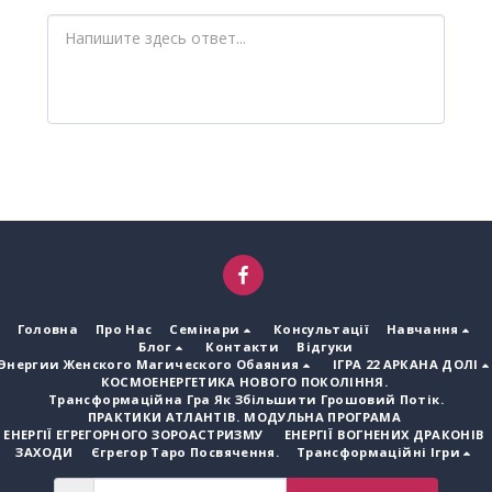
Головна
Про Нас
Семінари
Консультації
Навчання
Блог
Контакти
Відгуки
Энергии Женского Магического Обаяния
ІГРА 22 АРКАНА ДОЛІ
КОСМОЕНЕРГЕТИКА НОВОГО ПОКОЛІННЯ.
Трансформаційна Гра Як Збільшити Грошовий Потік.
ПРАКТИКИ АТЛАНТІВ. МОДУЛЬНА ПРОГРАМА
ЕНЕРГІЇ ЕГРЕГОРНОГО ЗОРОАСТРИЗМУ
ЕНЕРГІЇ ВОГНЕНИХ ДРАКОНІВ
ЗАХОДИ
Єгрегор Таро Посвячення.
Трансформаційні Ігри