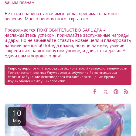
вашим планам!
Не стоит начинать значимые дела, принимать важные
решения. Много непонятного, скрытого.
Продолжается ПОКРОВИТЕЛЬСТВО БАЛЬДРА –
наслаждайтесь успехом, принимайте заслуженные награды
и дары! Но не забывайте ставить новые цели и планировать
дальнейшие шаги! Победа важна, но еще важнее, умение
закрепиться на достигнутом уровне, и двигаться дальше!
Удачи вам и хорошего дня!
#таронумерология #тароодесса #школатаро #нумерологияличности
#ежедневныйпрогноз #нумерологияобучение #атлантыодесса
#атлантыобучение #свечиодесса #атлантыпосвящение #руны
#руныобучение #рунныепрактик
10
May