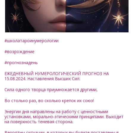
#школатароинумерологии
#возрождение
#прогнознадень
ЕЖЕДНЕВНЫЙ НУМЕРОЛОГИЧЕСКИЙ ПРОГНОЗ НА
15.08.2024. Наставления Высших Сил:
Сила одного творца приумножается другими,
Во столько раз, во сколько крепок их союз!
Энергии дня направлены на работу с ценностными
установками, морально-этическими принципами. Выходит
на поверхность теневая сторона.
Вероятны ситуации, в которых вы будите поставлены в