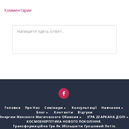
Комментарии
Головна
Про Нас
Семінари
Консультації
Навчання
Блог
Контакти
Відгуки
Энергии Женского Магического Обаяния
ІГРА 22 АРКАНА ДОЛІ
КОСМОЕНЕРГЕТИКА НОВОГО ПОКОЛІННЯ.
Трансформаційна Гра Як Збільшити Грошовий Потік.