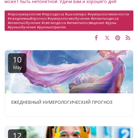
может быть непонятной. Удачи вам и хорошего дня!
#таронумерология #тароодесса #школатаро #нумерологияличности
#ежедневныйпрогноз #нумерологияобучение #атлантыодесса
#атлантыобучение #свечиодесса #атлантыпосвящение #руны
#руныобучение #рунныепрактик
10
May
ЕЖЕДНЕВНЫЙ НУМЕРОЛОГИЧЕСКИЙ ПРОГНОЗ
12