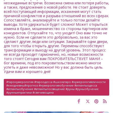
неожиданные встречи. Возможна смена или потеря работы,
а также, предложения о новой работе. Не стоит доверять
всей поступающей информации, искажения могут стать
причиной конфликтов и разрыва отношений во всех сферах.
Сопоставляйте, анализируйте и только потом делайте
выводы. Хотя удержаться будет сложно! Может открыться
измена в браке, мошенничество со стороны партнеров или
конкурентов. Отпускайте то, что уходит! Оно вам точно не
нужно. Если не сделаете это добровольно, за вас это
сделают другие люди или ситуации. Закрывайте одни двери,
для того чтобы открыть другие. Перемены способствуют
трансформации и выходу на другой уровень. Этот процесс
не всегда проходит гармонично, но, новые возможности
того стоят! Сегодня вам ПОКРОВИТЕЛЬСТВУЕТ МАНИ –
бог времени, под его покровительством можно многое
успеть и даже невозможное! Но у вас должна быть цель.
Удачи вам и хорошего дня!
#таронумерология #тароодесса #школатаро #нумерологияличности
#ежедневныйпрогноз #нумерологияобучение #атлантыодесса
#атлантыобучение #атлантыпосвящение #руны #руныобучение
#рунныепрактики #свечивощина