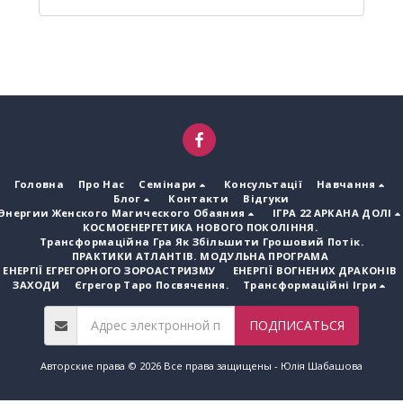
Головна
Про Нас
Семінари
Консультації
Навчання
Блог
Контакти
Відгуки
Энергии Женского Магического Обаяния
ІГРА 22 АРКАНА ДОЛІ
КОСМОЕНЕРГЕТИКА НОВОГО ПОКОЛІННЯ.
Трансформаційна Гра Як Збільшити Грошовий Потік.
ПРАКТИКИ АТЛАНТІВ. МОДУЛЬНА ПРОГРАМА
ЕНЕРГІЇ ЕГРЕГОРНОГО ЗОРОАСТРИЗМУ
ЕНЕРГІЇ ВОГНЕНИХ ДРАКОНІВ
ЗАХОДИ
Єгрегор Таро Посвячення.
Трансформаційні Ігри
ПОДПИСАТЬСЯ
Авторские права © 2026 Все права защищены -
Юлія Шабашова