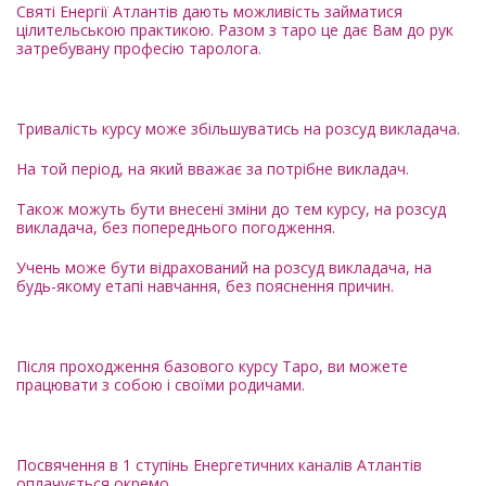
Святі Енергії Атлантів дають можливість займатися
цілительською практикою. Разом з таро це дає Вам до рук
затребувану професію таролога.
Тривалість курсу може збільшуватись на розсуд викладача.
На той період, на який вважає за потрібне викладач.
Також можуть бути внесені зміни до тем курсу, на розсуд
викладача, без попереднього погодження.
Учень може бути відрахований на розсуд викладача, на
будь-якому етапі навчання, без пояснення причин.
Після проходження базового курсу Таро, ви можете
працювати з собою і своїми родичами.
Посвячення в 1 ступінь Енергетичних каналів Атлантів
оплачується окремо.