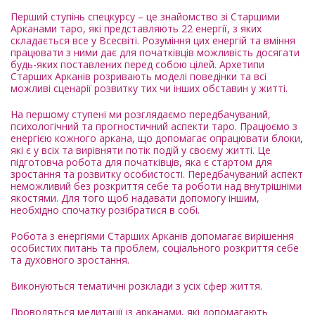
Перший ступінь спецкурсу – це знайомство зі Старшими
Арканами таро, які представляють 22 енергії, з яких
складається все у Всесвіті. Розуміння цих енергій та вміння
працювати з ними дає для початківців можливість досягати
будь-яких поставлених перед собою цілей. Архетипи
Старших Арканів розривають моделі поведінки та всі
можливі сценарії розвитку тих чи інших обставин у житті.
На першому ступені ми розглядаємо передбачуваний,
психологічний та прогностичний аспекти таро. Працюємо з
енергією кожного аркана, що допомагає опрацювати блоки,
які є у всіх та вирівняти потік подій у своєму житті. Це
підготовча робота для початківців, яка є стартом для
зростання та розвитку особистості. Передбачуваний аспект
неможливий без розкриття себе та роботи над внутрішніми
якостями. Для того щоб надавати допомогу іншим,
необхідно спочатку розібратися в собі.
Робота з енергіями Старших Арканів допомагає вирішення
особистих питань та проблем, соціального розкриття себе
та духовного зростання.
Виконуються тематичні розклади з усіх сфер життя.
Проводяться медитації із арканами, які допомагають