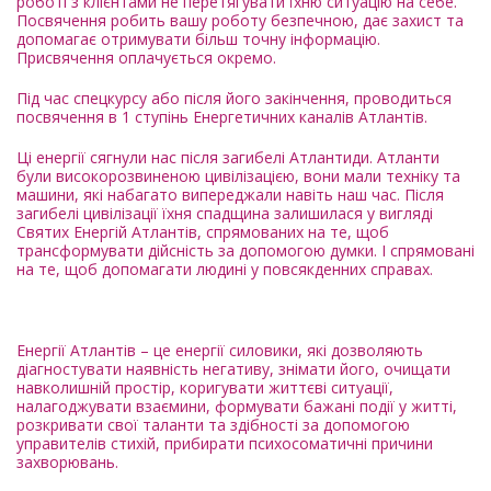
роботі з клієнтами не перетягувати їхню ситуацію на себе.
Посвячення робить вашу роботу безпечною, дає захист та
допомагає отримувати більш точну інформацію.
Присвячення оплачується окремо.
Під час спецкурсу або після його закінчення, проводиться
посвячення в 1 ступінь Енергетичних каналів Атлантів.
Ці енергії сягнули нас після загибелі Атлантиди. Атланти
були високорозвиненою цивілізацією, вони мали техніку та
машини, які набагато випереджали навіть наш час. Після
загибелі цивілізації їхня спадщина залишилася у вигляді
Святих Енергій Атлантів, спрямованих на те, щоб
трансформувати дійсність за допомогою думки. І спрямовані
на те, щоб допомагати людині у повсякденних справах.
Енергії Атлантів – це енергії силовики, які дозволяють
діагностувати наявність негативу, знімати його, очищати
навколишній простір, коригувати життєві ситуації,
налагоджувати взаємини, формувати бажані події у житті,
розкривати свої таланти та здібності за допомогою
управителів стихій, прибирати психосоматичні причини
захворювань.