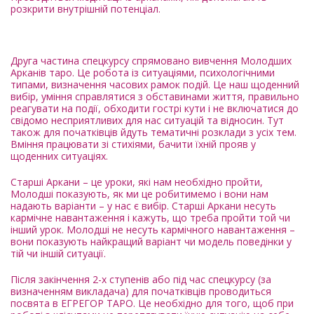
розкрити внутрішній потенціал.
Друга частина спецкурсу спрямовано вивчення Молодших
Арканів таро. Це робота із ситуаціями, психологічними
типами, визначення часових рамок подій. Це наш щоденний
вибір, уміння справлятися з обставинами життя, правильно
реагувати на події, обходити гострі кути і не включатися до
свідомо несприятливих для нас ситуацій та відносин. Тут
також для початківців йдуть тематичні розклади з усіх тем.
Вміння працювати зі стихіями, бачити їхній прояв у
щоденних ситуаціях.
Старші Аркани – це уроки, які нам необхідно пройти,
Молодші показують, як ми це робитимемо і вони нам
надають варіанти – у нас є вибір. Старші Аркани несуть
кармічне навантаження і кажуть, що треба пройти той чи
інший урок. Молодші не несуть кармічного навантаження –
вони показують найкращий варіант чи модель поведінки у
тій чи іншій ситуації.
Після закінчення 2-х ступенів або під час спецкурсу (за
визначенням викладача) для початківців проводиться
посвята в ЕГРЕГОР ТАРО. Це необхідно для того, щоб при