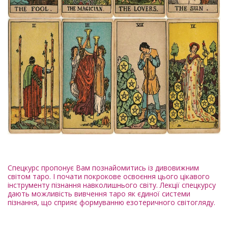
Спецкурс пропонує Вам познайомитись із дивовижним
світом таро. І почати покрокове освоєння цього цікавого
інструменту пізнання навколишнього світу. Лекції спецкурсу
дають можливість вивчення таро як єдиної системи
пізнання, що сприяє формуванню езотеричного світогляду.